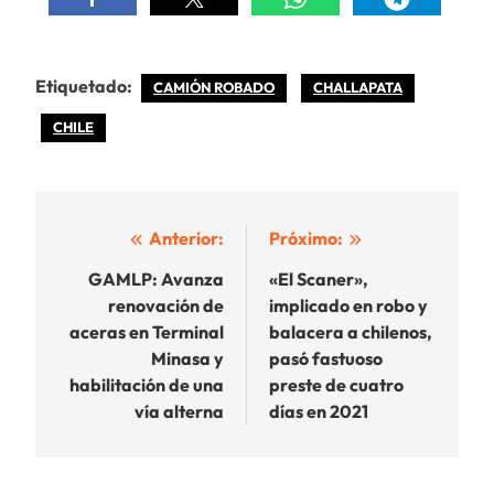
Etiquetado:
CAMIÓN ROBADO
CHALLAPATA
CHILE
Navegación
Anterior:
Próximo:
de
GAMLP: Avanza
«El Scaner»,
renovación de
implicado en robo y
entradas
aceras en Terminal
balacera a chilenos,
Minasa y
pasó fastuoso
habilitación de una
preste de cuatro
vía alterna
días en 2021