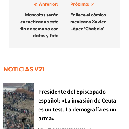
Navegación
Anterior:
Próximo:
de
Mascotas serán
Fallece el cómico
carnetizadas este
mexicano Xavier
entradas
fin de semana con
López ‘Chabelo’
datos y foto
NOTICIAS V21
Presidente del Episcopado
español: «La invasión de Ceuta
es un test. La demografía es un
arma»