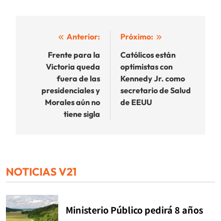
Navegación
Anterior:
Próximo:
de
Frente para la
Católicos están
Victoria queda
optimistas con
entradas
fuera de las
Kennedy Jr. como
presidenciales y
secretario de Salud
Morales aún no
de EEUU
tiene sigla
NOTICIAS V21
Ministerio Público pedirá 8 años