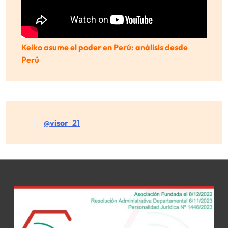
Keiko asume el poder en Perú: análisis desde
Perú
@visor_21