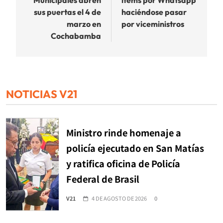
Municipales abren
ítems por Whatsapp
entradas
sus puertas el 4 de
haciéndose pasar
marzo en
por viceministros
Cochabamba
NOTICIAS V21
Ministro rinde homenaje a
policía ejecutado en San Matías
y ratifica oficina de Policía
Federal de Brasil
V21
4 DE AGOSTO DE 2026
0