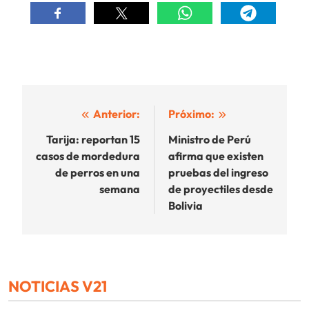
Navegación
Anterior:
Próximo:
de
Tarija: reportan 15
Ministro de Perú
casos de mordedura
afirma que existen
entradas
de perros en una
pruebas del ingreso
semana
de proyectiles desde
Bolivia
NOTICIAS V21