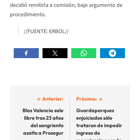
decidió remitirla a comisión, bajo argumento de
procedimiento.
//FUENTE: ERBOL//
Navegación
Anterior:
Próximo:
de
Blas Valencia sale
Guardaparques
libre tras 23 años
enjuiciados sólo
entradas
del sangriento
trataron de impedir
asalto a Prosegur
ingreso de