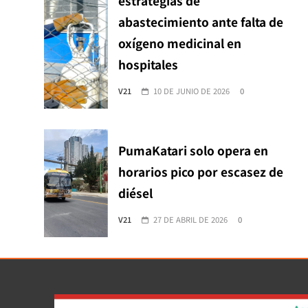
estrategias de
abastecimiento ante falta de
oxígeno medicinal en
hospitales
V21
10 DE JUNIO DE 2026
0
PumaKatari solo opera en
horarios pico por escasez de
diésel
V21
27 DE ABRIL DE 2026
0