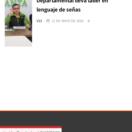
Departamental lleva taller en
lenguaje de señas
V21
11 DE MAYO DE 2026
0