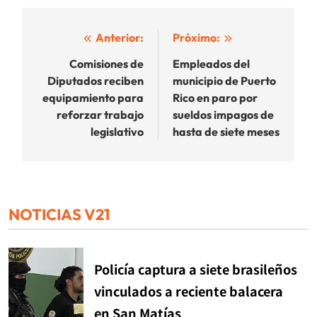
Navegación
Anterior:
Próximo:
de
Comisiones de
Empleados del
Diputados reciben
municipio de Puerto
entradas
equipamiento para
Rico en paro por
reforzar trabajo
sueldos impagos de
legislativo
hasta de siete meses
NOTICIAS V21
Policía captura a siete brasileños
vinculados a reciente balacera
en San Matías