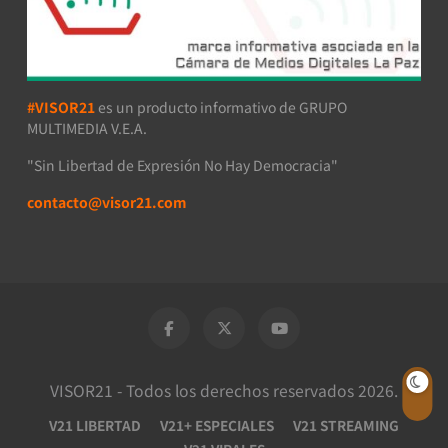
#VISOR21
es un producto informativo de GRUPO
MULTIMEDIA V.E.A.
"Sin Libertad de Expresión No Hay Democracia"
contacto@visor21.com
VISOR21 - Todos los derechos reservados 2026.
V21 LIBERTAD
V21+ ESPECIALES
V21 STREAMING