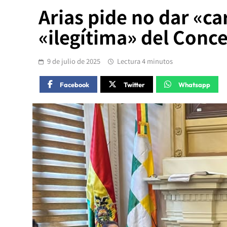
Arias pide no dar «ca
«ilegítima» del Conc
9 de julio de 2025
Lectura 4 minutos
Facebook
Twitter
Whatsapp