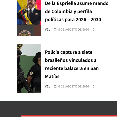
De la Espriella asume mando
de Colombia y perfila
políticas para 2026 – 2030
V21
8 DE AGOSTO DE 2026
0
Policía captura a siete
brasileños vinculados a
reciente balacera en San
Matías
V21
6 DE AGOSTO DE 2026
0