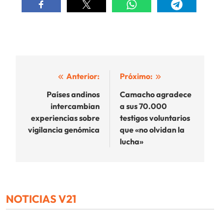
Navegación
Anterior:
Próximo:
de
Países andinos
Camacho agradece
intercambian
a sus 70.000
entradas
experiencias sobre
testigos voluntarios
vigilancia genómica
que «no olvidan la
lucha»
NOTICIAS V21