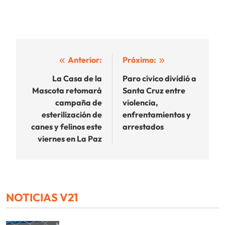
Navegación
Anterior:
Próximo:
de
La Casa de la
Paro cívico dividió a
Mascota retomará
Santa Cruz entre
entradas
campaña de
violencia,
esterilización de
enfrentamientos y
canes y felinos este
arrestados
viernes en La Paz
NOTICIAS V21