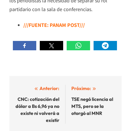
los periodistas la necesidad de separar su rol
partidario con la sala de conferencias.
///FUENTE: PANAM POST///
Navegación
Anterior:
Próximo:
de
CNC: cotización del
TSE negó licencia al
dólar a Bs 6,96 ya no
MTS, pero se la
entradas
existe ni volverá a
otorgó al MNR
existir