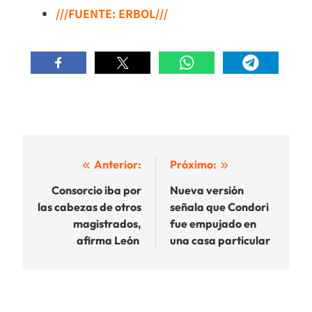
///FUENTE: ERBOL///
Navegación
Anterior:
Próximo:
de
Consorcio iba por
Nueva versión
las cabezas de otros
señala que Condori
entradas
magistrados,
fue empujado en
afirma León
una casa particular