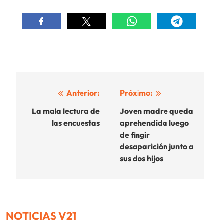
Navegación
Anterior:
Próximo:
de
La mala lectura de
Joven madre queda
las encuestas
aprehendida luego
entradas
de fingir
desaparición junto a
sus dos hijos
NOTICIAS V21