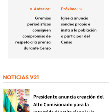
Navegación
Anterior:
Próximo:
de
Gremios
Iglesia anuncia
periodísticos
sondeo propio e
entradas
consiguen
insta a la población
compromiso de
a participar del
respeto a la prensa
Censo
durante Censo
NOTICIAS V21
Presidente anuncia creación del
Alto Comisionado para la
Integridad Institucional y la