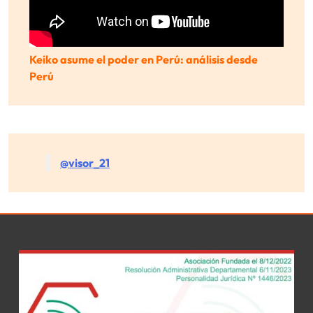
Keiko asume el poder en Perú: análisis desde
Perú
@visor_21