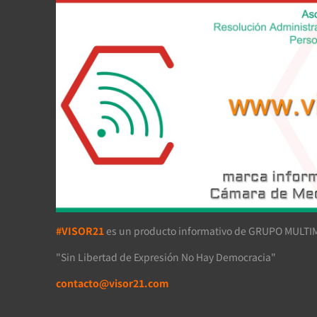
#VISOR21
es un producto informativo de GRUPO MULTIM
"Sin Libertad de Expresión No Hay Democracia"
contacto@visor21.com