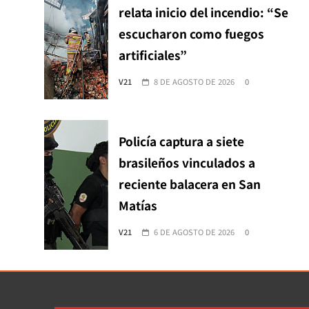
relata inicio del incendio: “Se
escucharon como fuegos
artificiales”
V21
8 DE AGOSTO DE 2026
0
Policía captura a siete
brasileños vinculados a
reciente balacera en San
Matías
V21
6 DE AGOSTO DE 2026
0