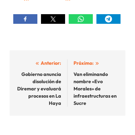
Navegación
Anterior:
Próximo:
de
Gobierno anuncia
Van eliminando
disolución de
nombre «Evo
entradas
Diremar y evaluará
Morales» de
procesos en La
infraestructuras en
Haya
Sucre