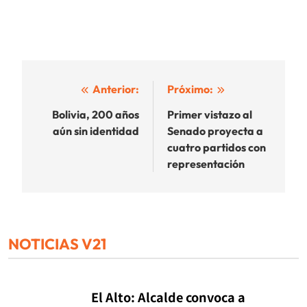
Navegación
Anterior:
Próximo:
de
Bolivia, 200 años
Primer vistazo al
aún sin identidad
Senado proyecta a
entradas
cuatro partidos con
representación
NOTICIAS V21
El Alto: Alcalde convoca a