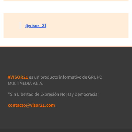
@visor_21
#VISOR21
es un producto informativo de GRUPO
MULTIMEDIA V.E.A.
"Sin Libertad de Expresión No Hay Democracia"
contacto@visor21.com