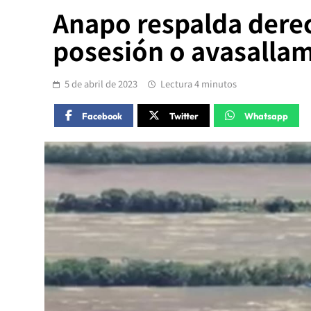
Anapo respalda derec
posesión o avasalla
5 de abril de 2023
Lectura 4 minutos
Facebook
Twitter
Whatsapp