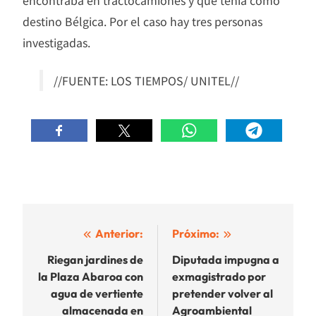
destino Bélgica. Por el caso hay tres personas
investigadas.
//FUENTE: LOS TIEMPOS/ UNITEL//
Navegación
Anterior:
Próximo:
de
Riegan jardines de
Diputada impugna a
la Plaza Abaroa con
exmagistrado por
entradas
agua de vertiente
pretender volver al
almacenada en
Agroambiental