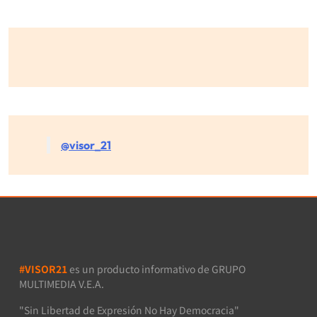
@visor_21
#VISOR21
es un producto informativo de GRUPO
MULTIMEDIA V.E.A.
"Sin Libertad de Expresión No Hay Democracia"