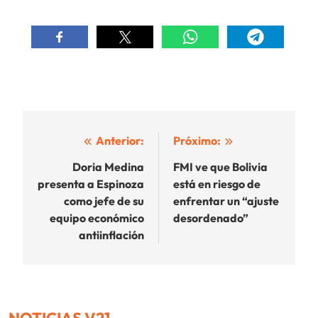
Navegación
Anterior:
Próximo:
de
Doria Medina
FMI ve que Bolivia
presenta a Espinoza
está en riesgo de
entradas
como jefe de su
enfrentar un “ajuste
equipo económico
desordenado”
antiinflación
NOTICIAS V21