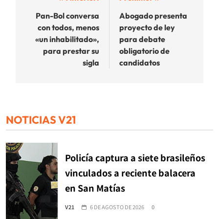
Navegación
de
Pan-Bol conversa
Abogado presenta
con todos, menos
proyecto de ley
entradas
«un inhabilitado»,
para debate
para prestar su
obligatorio de
sigla
candidatos
NOTICIAS V21
Policía captura a siete brasileños
vinculados a reciente balacera
en San Matías
V21
6 DE AGOSTO DE 2026
0