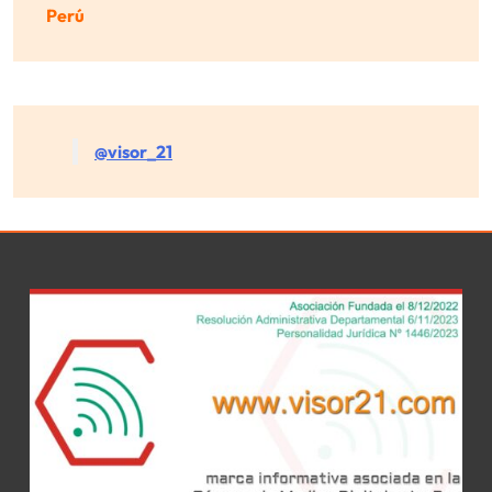
Perú
@visor_21