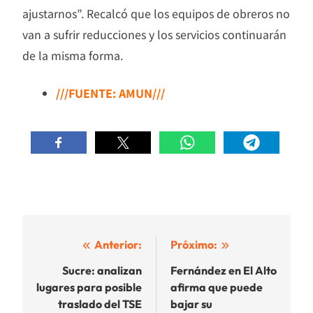
ajustarnos”. Recalcó que los equipos de obreros no
van a sufrir reducciones y los servicios continuarán
de la misma forma.
///FUENTE: AMUN///
Navegación
Anterior:
Próximo:
de
Sucre: analizan
Fernández en El Alto
lugares para posible
afirma que puede
entradas
traslado del TSE
bajar su