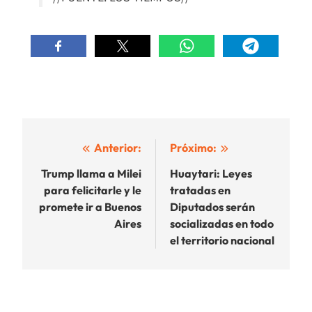
Navegación
Anterior:
Próximo:
de
Trump llama a Milei
Huaytari: Leyes
para felicitarle y le
tratadas en
entradas
promete ir a Buenos
Diputados serán
Aires
socializadas en todo
el territorio nacional