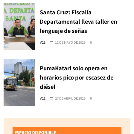
Santa Cruz: Fiscalía
Departamental lleva taller en
lenguaje de señas
V21
11 DE MAYO DE 2026
0
PumaKatari solo opera en
horarios pico por escasez de
diésel
V21
27 DE ABRIL DE 2026
0