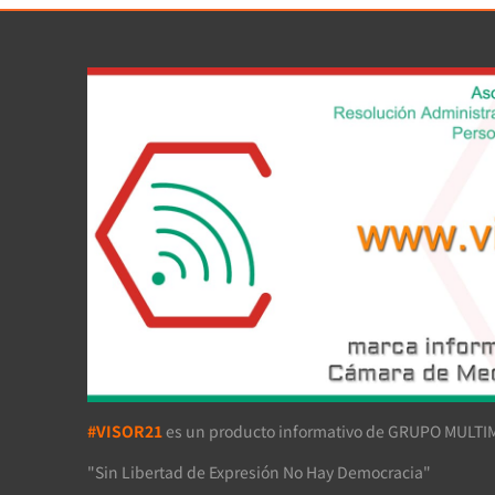
#VISOR21
es un producto informativo de GRUPO MULTIM
"Sin Libertad de Expresión No Hay Democracia"