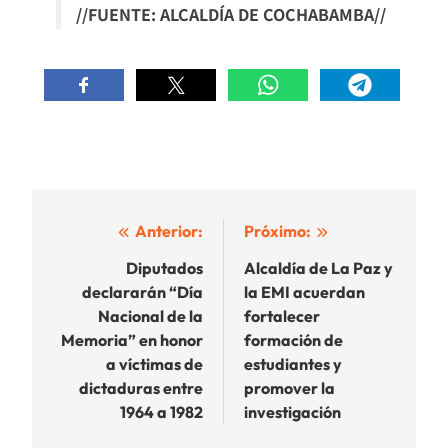
//FUENTE: ALCALDÍA DE COCHABAMBA//
Navegación
Anterior:
Próximo:
de
Diputados
Alcaldía de La Paz y
declararán “Día
la EMI acuerdan
entradas
Nacional de la
fortalecer
Memoria” en honor
formación de
a víctimas de
estudiantes y
dictaduras entre
promover la
1964 a 1982
investigación