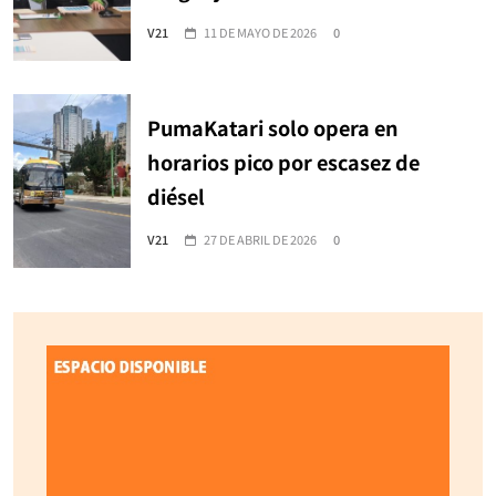
V21
11 DE MAYO DE 2026
0
PumaKatari solo opera en
horarios pico por escasez de
diésel
V21
27 DE ABRIL DE 2026
0