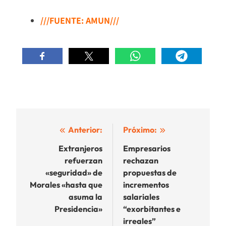
///FUENTE: AMUN///
Navegación
Anterior:
Próximo:
de
Extranjeros
Empresarios
refuerzan
rechazan
entradas
«seguridad» de
propuestas de
Morales «hasta que
incrementos
asuma la
salariales
Presidencia»
“exorbitantes e
irreales”