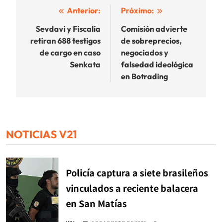
Navegación
Anterior:
Próximo:
de
Sevdavi y Fiscalía
Comisión advierte
retiran 688 testigos
de sobreprecios,
entradas
de cargo en caso
negociados y
Senkata
falsedad ideológica
en Botrading
NOTICIAS V21
Policía captura a siete brasileños
vinculados a reciente balacera
en San Matías