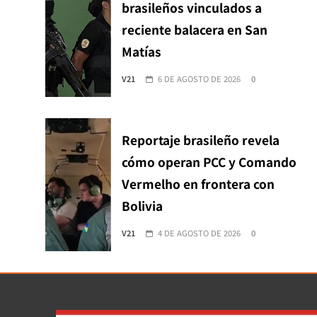
brasileños vinculados a
reciente balacera en San
Matías
V21
6 DE AGOSTO DE 2026
0
Reportaje brasileño revela
cómo operan PCC y Comando
Vermelho en frontera con
Bolivia
V21
4 DE AGOSTO DE 2026
0