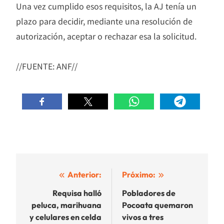
Una vez cumplido esos requisitos, la AJ tenía un
plazo para decidir, mediante una resolución de
autorización, aceptar o rechazar esa la solicitud.
//FUENTE: ANF//
Navegación
Anterior:
Próximo:
de
Requisa halló
Pobladores de
peluca, marihuana
Pocoata quemaron
entradas
y celulares en celda
vivos a tres