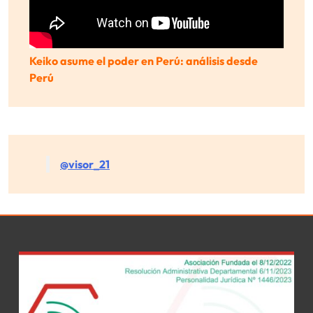
Keiko asume el poder en Perú: análisis desde
Perú
@visor_21