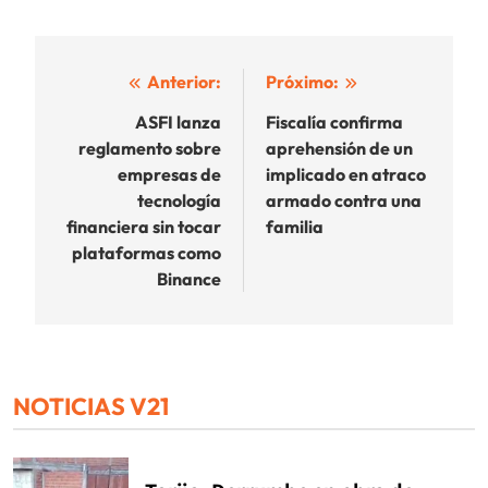
Navegación
Anterior:
Próximo:
de
ASFI lanza
Fiscalía confirma
reglamento sobre
aprehensión de un
entradas
empresas de
implicado en atraco
tecnología
armado contra una
financiera sin tocar
familia
plataformas como
Binance
NOTICIAS V21