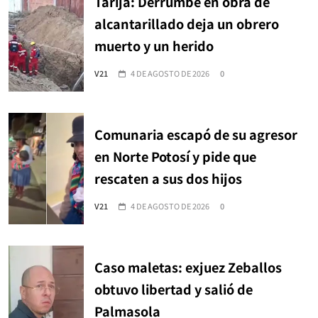
Tarija: Derrumbe en obra de
alcantarillado deja un obrero
muerto y un herido
V21
4 DE AGOSTO DE 2026
0
Comunaria escapó de su agresor
en Norte Potosí y pide que
rescaten a sus dos hijos
V21
4 DE AGOSTO DE 2026
0
Caso maletas: exjuez Zeballos
obtuvo libertad y salió de
Palmasola