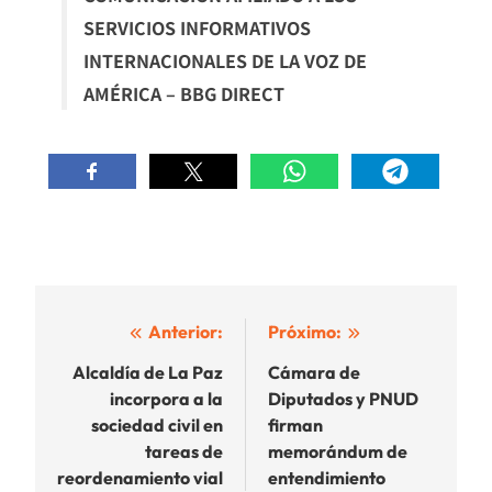
SERVICIOS INFORMATIVOS
INTERNACIONALES DE LA VOZ DE
AMÉRICA – BBG DIRECT
Navegación
Anterior:
Próximo:
de
Alcaldía de La Paz
Cámara de
incorpora a la
Diputados y PNUD
entradas
sociedad civil en
firman
tareas de
memorándum de
reordenamiento vial
entendimiento