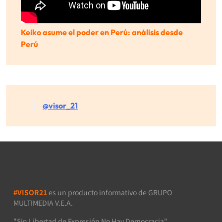
Keiko asume el poder en Perú: análisis desde
Perú
@visor_21
#VISOR21
es un producto informativo de GRUPO
MULTIMEDIA V.E.A.
"Sin Libertad de Expresión No Hay Democracia"