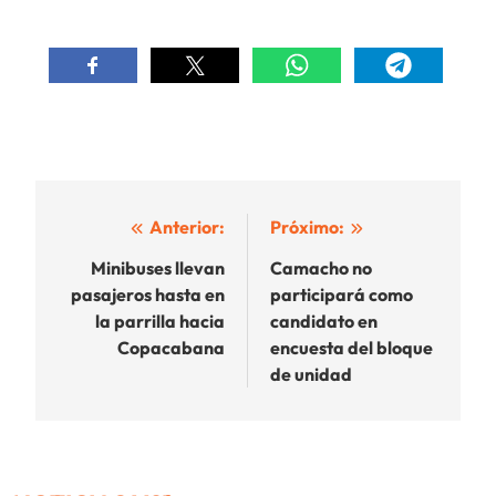
Navegación
Anterior:
Próximo:
de
Minibuses llevan
Camacho no
pasajeros hasta en
participará como
entradas
la parrilla hacia
candidato en
Copacabana
encuesta del bloque
de unidad