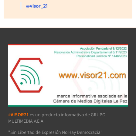
@visor_21
#VISOR21
es un producto informativo de GRUPO
MULTIMEDIA V.E.A.
"Sin Libertad de Expresión No Hay Democracia"