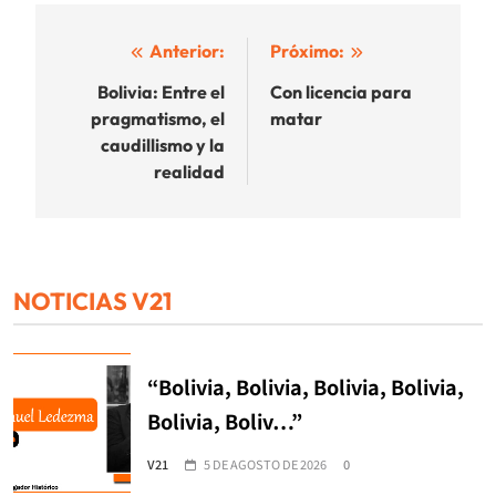
Navegación
Anterior:
Próximo:
de
Bolivia: Entre el
Con licencia para
pragmatismo, el
matar
entradas
caudillismo y la
realidad
NOTICIAS V21
“Bolivia, Bolivia, Bolivia, Bolivia,
Bolivia, Boliv…”
V21
5 DE AGOSTO DE 2026
0