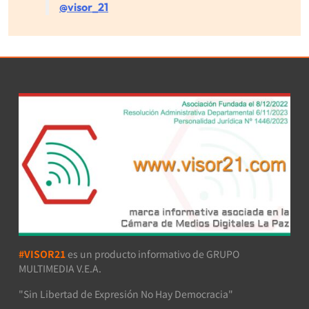
@visor_21
#VISOR21
es un producto informativo de GRUPO
MULTIMEDIA V.E.A.
"Sin Libertad de Expresión No Hay Democracia"