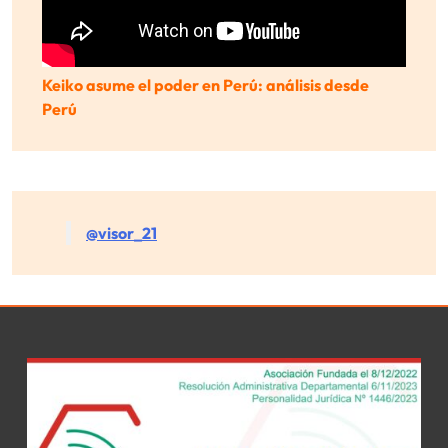
Keiko asume el poder en Perú: análisis desde
Perú
@visor_21