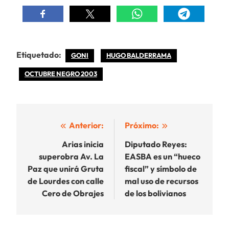
Etiquetado:
GONI
HUGO BALDERRAMA
OCTUBRE NEGRO 2003
Navegación
Anterior:
Próximo:
de
Arias inicia
Diputado Reyes:
superobra Av. La
EASBA es un “hueco
entradas
Paz que unirá Gruta
fiscal” y símbolo de
de Lourdes con calle
mal uso de recursos
Cero de Obrajes
de los bolivianos