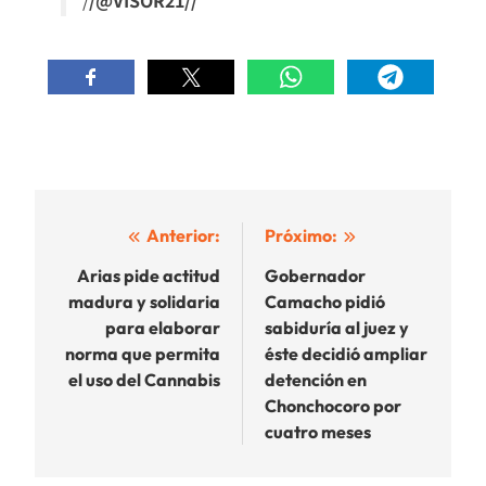
Navegación
Anterior:
Próximo:
de
Arias pide actitud
Gobernador
madura y solidaria
Camacho pidió
entradas
para elaborar
sabiduría al juez y
norma que permita
éste decidió ampliar
el uso del Cannabis
detención en
Chonchocoro por
cuatro meses