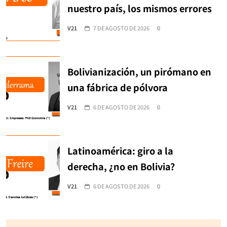
nuestro país, los mismos errores
V21
7 DE AGOSTO DE 2026
0
Bolivianización, un pirómano en
una fábrica de pólvora
V21
6 DE AGOSTO DE 2026
0
Latinoamérica: giro a la
derecha, ¿no en Bolivia?
V21
6 DE AGOSTO DE 2026
0