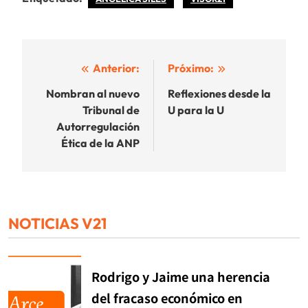
Navegación
Anterior:
Próximo:
de
Nombran al nuevo
Reflexiones desde la
Tribunal de
U para la U
entradas
Autorregulación
Ética de la ANP
NOTICIAS V21
Rodrigo y Jaime una herencia
del fracaso económico en