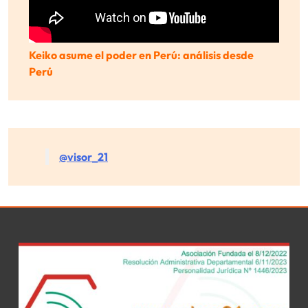
Keiko asume el poder en Perú: análisis desde
Perú
@visor_21