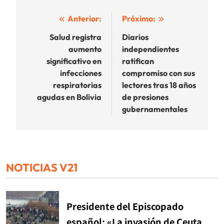
Navegación
Anterior:
Próximo:
de
Salud registra
Diarios
aumento
independientes
entradas
significativo en
ratifican
infecciones
compromiso con sus
respiratorias
lectores tras 18 años
agudas en Bolivia
de presiones
gubernamentales
NOTICIAS V21
Presidente del Episcopado
español: «La invasión de Ceuta