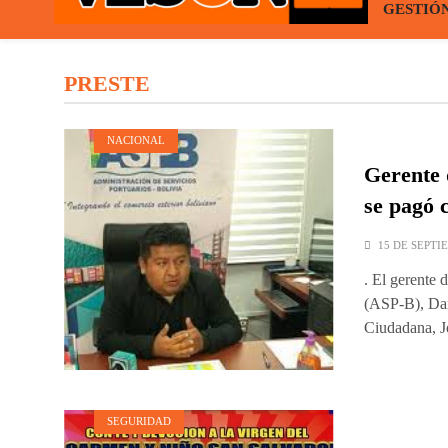
GESTIÓ
VISOR21
Periodismo Y Libertad
PRESTE
NACIONAL
Gerente 
se pagó 
15 DE SEPTI
. El gerente 
(ASP-B), Dan
Ciudadana, 
SEGURIDAD