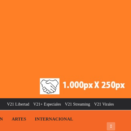
V21 Libertad
V21+ Especiales
V21 Streaming
V21 Virales
ÓN
ARTES
INTERNACIONAL