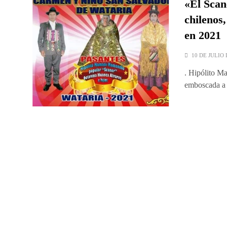
«El Scan
chilenos,
en 2021
10 DE JULIO 
. Hipólito Ma
emboscada a 