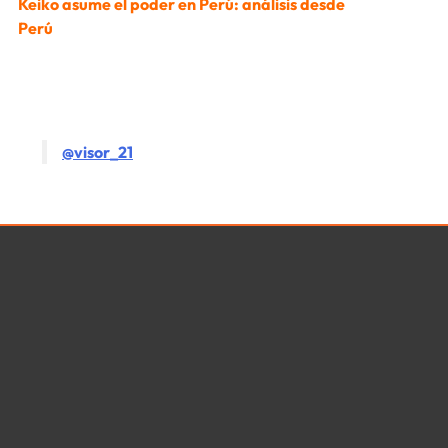
Keiko asume el poder en Perú: análisis desde
Perú
@visor_21