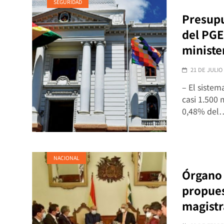
SEGURIDAD
Presupu
del PGE
ministe
21 DE JULIO
– El sistem
casi 1.500 
0,48% del
NACIONAL
Órgano 
propues
magist