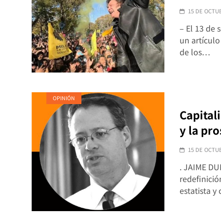
15 DE OCTU
– El 13 de
un artículo
de los…
OPINIÓN
Capital
y la pr
15 DE OCTU
. JAIME DU
redefinici
estatista y