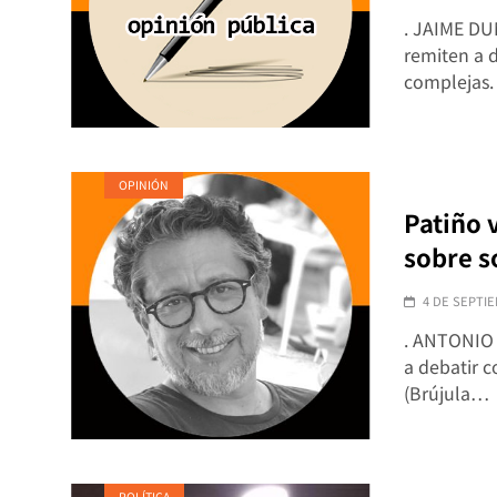
. JAIME DUN
remiten a d
complejas
OPINIÓN
Patiño 
sobre s
4 DE SEPTIE
. ANTONIO 
a debatir c
(Brújula…
POLÍTICA