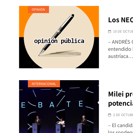
OPINIÓN
Los NE
10 DE OCTU
– ANDRÉS O
entendido l
austríaca
INTERNACIONAL
Milei p
potenci
2 DE OCTUB
– El candid
los sondeos