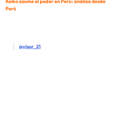
Keiko asume el poder en Perú: análisis desde
Perú
@visor_21