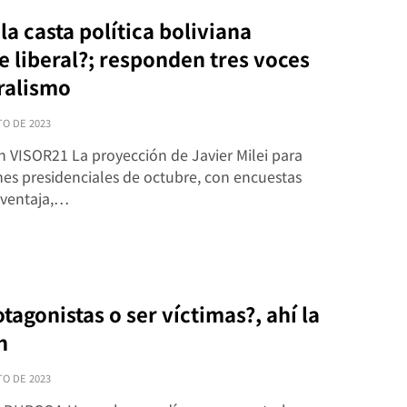
la casta política boliviana
e liberal?; responden tres voces
eralismo
TO DE 2023
n VISOR21 La proyección de Javier Milei para
nes presidenciales de octubre, con encuestas
 ventaja,…
tagonistas o ser víctimas?, ahí la
n
TO DE 2023