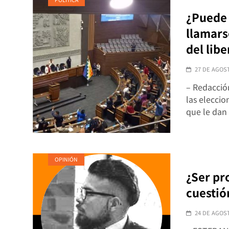
¿Puede 
llamars
del lib
27 DE AGOS
– Redacció
las eleccio
que le dan
OPINIÓN
¿Ser pro
cuestió
24 DE AGOS