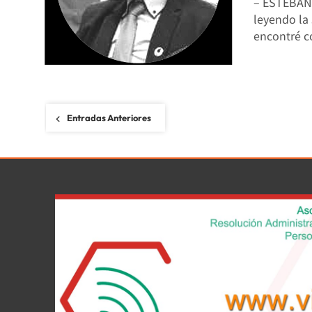
– ESTEBAN
leyendo la
encontré 
Navegación
Entradas Anteriores
de
entradas