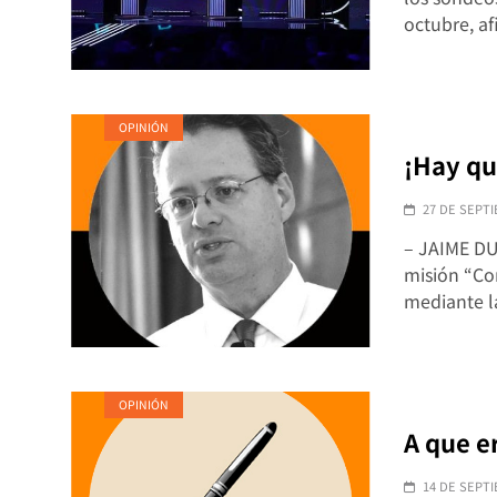
octubre, a
OPINIÓN
¡Hay qu
27 DE SEPTI
– JAIME DU
misión “Con
mediante 
OPINIÓN
A que er
14 DE SEPTI