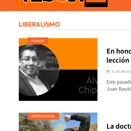
VISOR21
Periodismo Y Libertad
LIBERALISMO
OPINIÓN
En hono
lección
31 DE AGOS
Este pasado
Juan Bautis
INTERNACIONAL
La doct