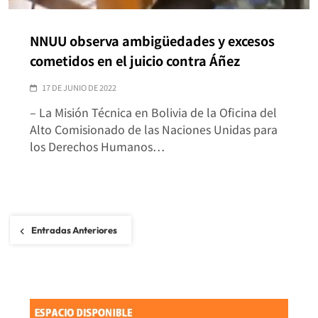
NNUU observa ambigüedades y excesos
cometidos en el juicio contra Áñez
17 DE JUNIO DE 2022
– La Misión Técnica en Bolivia de la Oficina del
Alto Comisionado de las Naciones Unidas para
los Derechos Humanos…
Navegación
Entradas Anteriores
de
entradas