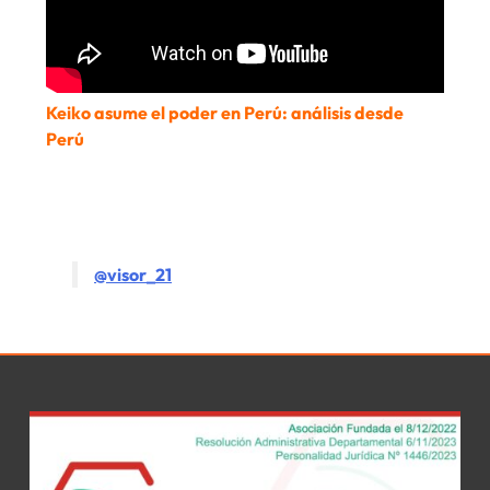
Keiko asume el poder en Perú: análisis desde
Perú
@visor_21