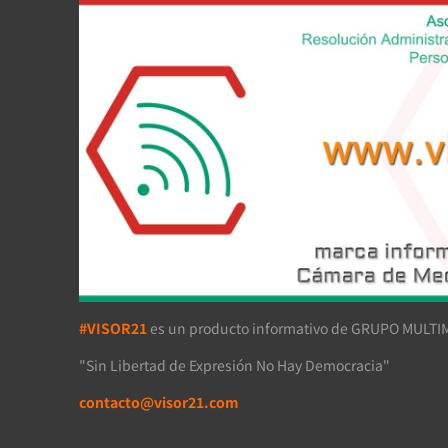
#VISOR21
es un producto informativo de GRUPO MULTIM
"Sin Libertad de Expresión No Hay Democracia"
contacto@visor21.com