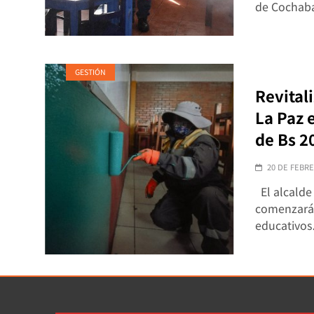
de Cochaba
GESTIÓN
Revital
La Paz 
de Bs 2
20 DE FEBRE
El alcalde
comenzará e
educativo