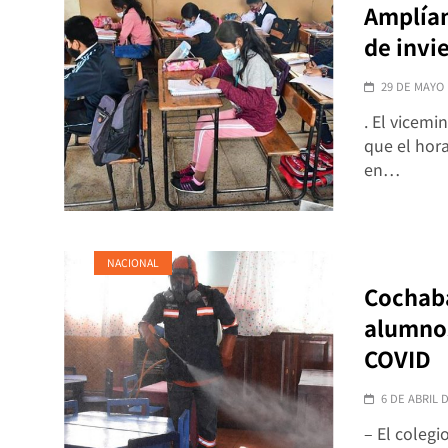
Amplían
de invi
29 DE MAYO 
. El vicem
que el hor
en…
NACIONAL
Cochaba
alumnos
COVID
6 DE ABRIL 
– El colegi