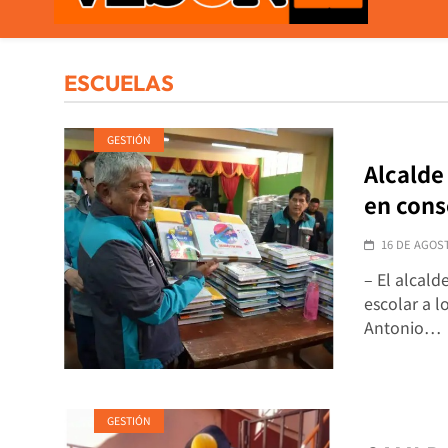
VISOR21
Periodismo Y Libertad
ESCUELAS
GESTIÓN
Alcalde
en cons
16 DE AGOS
– El alcald
escolar a l
Antonio…
GESTIÓN