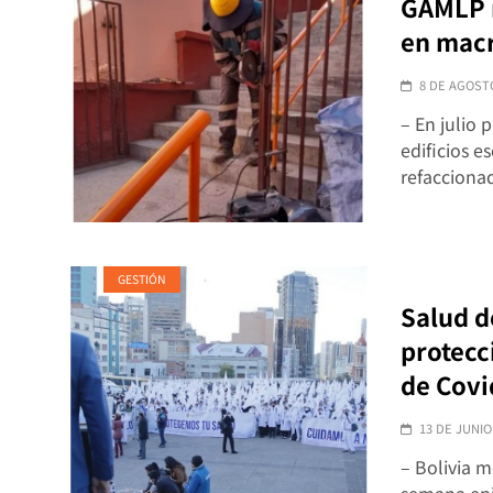
GAMLP r
en macr
8 DE AGOST
– En julio 
edificios e
refaccion
GESTIÓN
Salud d
protecc
de Covi
13 DE JUNIO
– Bolivia 