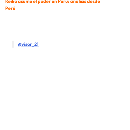
Keiko asume el poder en Perú: análisis desde
Perú
@visor_21