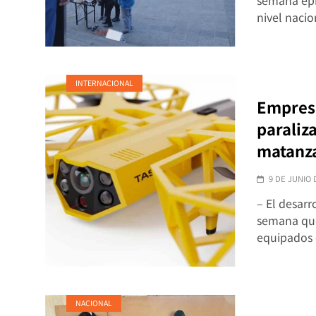
semana epi
nivel naci
INTERNACIONAL
Empres
paraliz
matanza
9 DE JUNIO 
– El desarr
semana que
equipados
NACIONAL