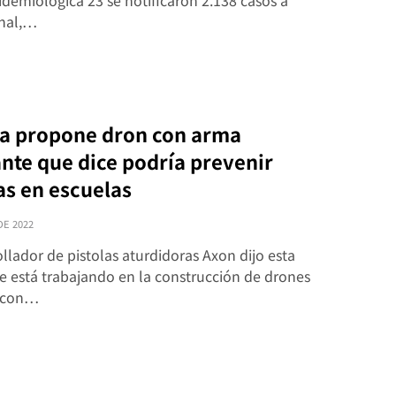
demiológica 23 se notificaron 2.138 casos a
onal,…
a propone dron con arma
ante que dice podría prevenir
s en escuelas
DE 2022
ollador de pistolas aturdidoras Axon dijo esta
 está trabajando en la construcción de drones
 con…