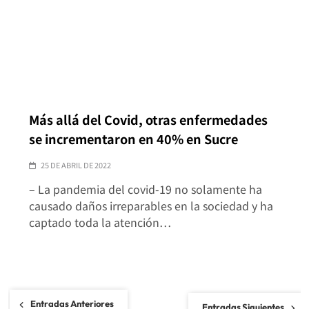
Más allá del Covid, otras enfermedades
se incrementaron en 40% en Sucre
25 DE ABRIL DE 2022
– La pandemia del covid-19 no solamente ha
causado daños irreparables en la sociedad y ha
captado toda la atención…
Navegación
Entradas Anteriores
Entradas Siguientes