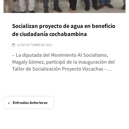
Socializan proyecto de agua en beneficio
de ciudadanía cochabambina
12 DE OCTUBRE DE 2023
– La diputada del Movimiento Al Socialismo,
Magaly Gómez, participó de la inauguración del
Taller de Socialización Proyecto Vizcachas –…
Navegación
Entradas Anteriores
de
entradas