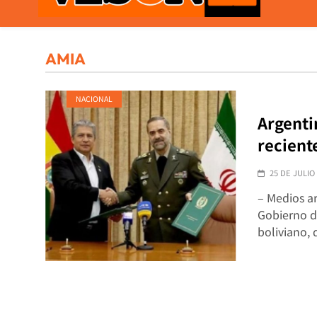
VISOR21
Periodismo Y Libertad
AMIA
NACIONAL
Argenti
recient
25 DE JULIO
– Medios ar
Gobierno d
boliviano,